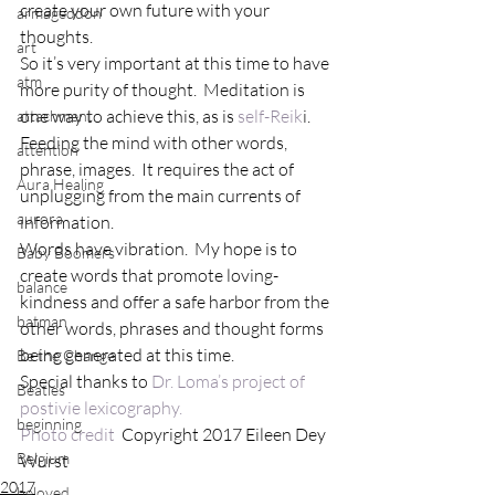
create your own future with your 
armageddon
thoughts.
art
So it’s very important at this time to have 
atm
more purity of thought.  Meditation is 
one way to achieve this, as is 
self-Reik
i.  
attachment
Feeding the mind with other words, 
attention
phrase, images.  It requires the act of 
Aura Healing
unplugging from the main currents of 
aurora
information.
Words have vibration.  My hope is to 
Baby Boomers
create words that promote loving-
balance
kindness and offer a safe harbor from the 
batman
other words, phrases and thought forms 
being generated at this time.
Be the Change
Special thanks to 
Dr. Loma’s project of 
Beatles
postivie lexicography.
beginning
Photo credit
  Copyright 2017 Eileen Dey 
Belgium
Wurst
2017
beloved