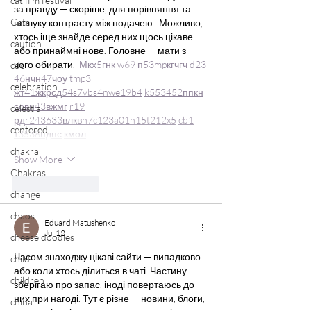
cat film festival
за правду — скоріше, для порівняння та 
Cats
пошуку контрасту між подачею.  Можливо, 
хтось іще знайде серед них щось цікаве 
caution
або принаймні нове. Головне — мати з 
чого обирати.  
М
к
х
5
г
нк
w69
п
53
mp
кг
чг
ч
d23
cdc
46
н
чн
47
чо
у
tmp3
celebration
жт
41
ж
кр
сд
54
s7
vb
s4
nw
e19
b4
k55
34
52
пп
кн
с
о
вн
43
вж
мг
r19
celestial
рд
r24
36
33
вл
кв
n7
c123
a01
h15
t21
2x5
cb1
centered
т
35
38
пд
пс
км
ол
 …
chakra
Show More
Chakras
Like
Reply
change
chaos
Eduard Matushenko
Jul 12
cheese doodles
Часом знаходжу цікаві сайти — випадково 
child
або коли хтось ділиться в чаті. Частину 
children
зберігаю про запас, іноді повертаюсь до 
них при нагоді. Тут є різне — новини, блоги, 
china