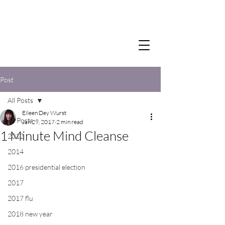
Post
All Posts
Eileen Dey Wurst
All Posts
Jan 29, 2017
2 min read
1 Minute Mind Cleanse
2012
2014
2016 presidential election
2017
2017 flu
2018 new year