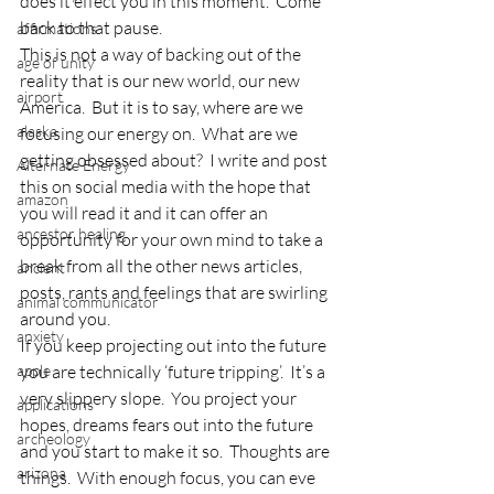
does it effect you in this moment.  Come 
back to that pause.
affirmations
This is not a way of backing out of the 
age of unity
reality that is our new world, our new 
airport
America.  But it is to say, where are we 
alaska
focusing our energy on.  What are we 
getting obsessed about?  I write and post 
Alternate Energy
this on social media with the hope that 
amazon
you will read it and it can offer an 
ancestor healing
opportunity for your own mind to take a 
break from all the other news articles, 
ancient
posts, rants and feelings that are swirling 
animal communicator
around you.
anxiety
If you keep projecting out into the future 
apple
you are technically ‘future tripping’.  It’s a 
very slippery slope.  You project your 
applications
hopes, dreams fears out into the future 
archeology
and you start to make it so.  Thoughts are 
arizona
things.  With enough focus, you can eve 