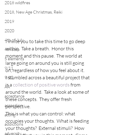
2018 wildfires
2018, New Age Christmas, Reiki
2019
2020
4th of July
I invite you to take this time to go deep 
within.  Take a breath.  Honor this 
4th step
moment and this pause.  The world at 
5 elements
large going on around you is still going 
9/11
on, regardless of how you feel about it.
I stumbled across a beautiful project that 
9/12
is a 
collection of positive words
 from 
AA
around the world.  Take a look at some of 
acceptance
these concepts.  They offer fresh 
accordion
perspective.
This is what you can control: what 
acting
occupies your thoughts.  What is feeding 
addictions
your thoughts?  External stimuli?  How 
adversity