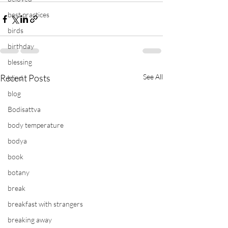
best practices
birds
birthday
blessing
Recent Posts
See All
blind
blog
Bodisattva
body temperature
bodya
book
botany
break
breakfast with strangers
breaking away