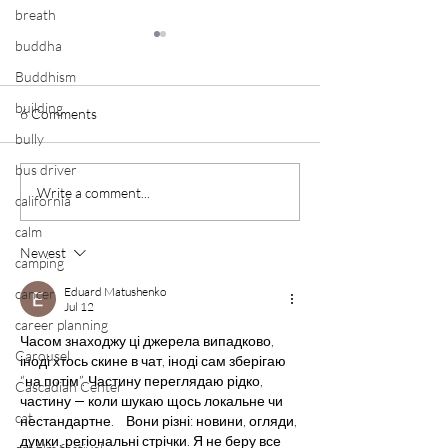
breath
buddha
Buddhism
building
6 Comments
bully
Witnessing Silence
bus driver
Releasing Ritual 
Write a comment...
california
calm
Newest
camping
Eduard Matushenko
cancer
Jul 12
career planning
Часом знаходжу ці джерела випадково, 
Carousel
іноді хтось скине в чат, іноді сам зберігаю 
“на потім”. Частину переглядаю рідко, 
Cascadian Center
частину — коли шукаю щось локальне чи 
cat
нестандартне.    Вони різні: новини, огляди, 
думки, регіональні стрічки. Я не беру все 