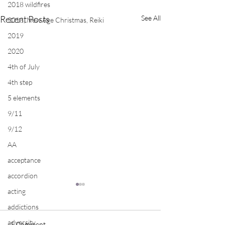
2018 wildfires
Recent Posts
See All
2018, New Age Christmas, Reiki
2019
2020
4th of July
4th step
5 elements
9/11
9/12
AA
acceptance
accordion
acting
addictions
adversity
1 Comment